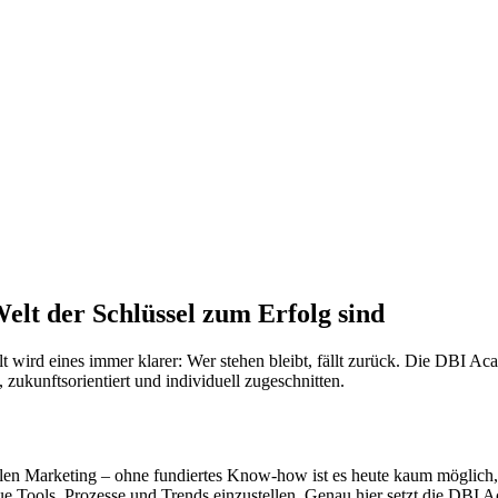
elt der Schlüssel zum Erfolg sind
lt wird eines immer klarer: Wer stehen bleibt, fällt zurück. Die DBI 
zukunftsorientiert und individuell zugeschnitten.
alen Marketing – ohne fundiertes Know-how ist es heute kaum möglich,
eue Tools, Prozesse und Trends einzustellen. Genau hier setzt die DBI A